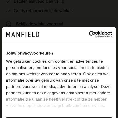
Betalen eenvoudig en veilig
Gratis retourneren in de winkels
Bekijk de winkelvoorraad
Kleuren
Jouw privacyvoorkeuren
+1
We gebruiken cookies om content en advertenties te
personaliseren, om functies voor social media te bieden
×
en om ons websiteverkeer te analyseren. Ook delen we
View this website in English?
informatie over uw gebruik van onze site met onze
partners voor social media, adverteren en analyse. Deze
It looks like your language isn't Dutch. Would
partners kunnen deze gegevens combineren met andere
you like to switch to English?
Omschrijving
informatie die u aan ze heeft verstrekt of die ze hebben
verzameld op basis van uw gebruik van hun services.
Yes, switch to
No, stay in Dutch