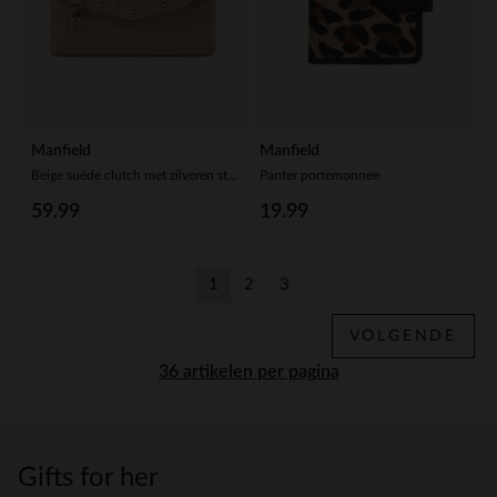
Manfield
Manfield
Beige suède clutch met zilveren studs
Panter portemonnee
59.99
19.99
1
2
3
Huidige pagina
Vorige
Vorige
VOLGENDE
per pagina
Gifts for her