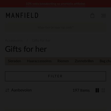
Doorgaan naar artikel
10% extra kassakorting op promotie artikelen
Accessoires
Gifts for her
Gifts for her
Sieraden
Haaraccessoires
Riemen
Zonnebrillen
Bag ch
FILTER
Aanbevolen
197 Items