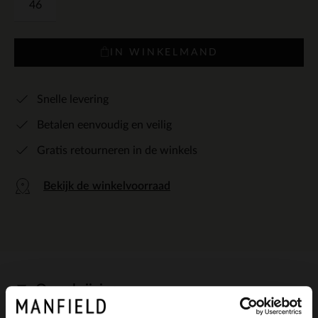
46
IN WINKELMAND
Snelle levering
Betalen eenvoudig en veilig
Gratis retourneren in de winkels
Bekijk de winkelvoorraad
Omschrijving