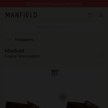
Doorgaan naar artikel
10% extra kassakorting op promotie artikelen
Instappers
Manfield
Cognac leren loafers