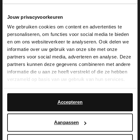
Cognac leren loafers van Manfield met
Jouw privacyvoorkeuren
grove hak van 3 cm. De loafers hebben
We gebruiken cookies om content en advertenties te
personaliseren, om functies voor social media te bieden
stiksel details en een leren detail over de
×
en om ons websiteverkeer te analyseren. Ook delen we
View this website in English?
voorvoet lopen. We adviseren als
informatie over uw gebruik van onze site met onze
partners voor social media, adverteren en analyse. Deze
verzorging en bescherming de Collonil
It looks like your language isn't Dutch. Would
partners kunnen deze gegevens combineren met andere
you like to switch to English?
Carbon Pro.
informatie die u aan ze heeft verstrekt of die ze hebben
verzameld op basis van uw gebruik van hun services.
Yes, switch to
No, stay in Dutch
English
Alles over dit product
Accepteren
Maattabel
Aanpassen
Bezorgen & retour