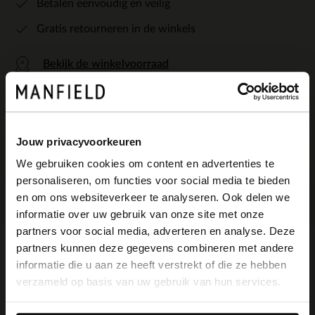
Betalen eenvoudig en veilig
Gratis retourneren in de winkels
Bekijk de winkelvoorraad
Kleuren
Jouw privacyvoorkeuren
+1
We gebruiken cookies om content en advertenties te
personaliseren, om functies voor social media te bieden
×
en om ons websiteverkeer te analyseren. Ook delen we
View this website in English?
informatie over uw gebruik van onze site met onze
partners voor social media, adverteren en analyse. Deze
It looks like your language isn't Dutch. Would
partners kunnen deze gegevens combineren met andere
you like to switch to English?
Omschrijving
informatie die u aan ze heeft verstrekt of die ze hebben
verzameld op basis van uw gebruik van hun services.
Yes, switch to
No, stay in Dutch