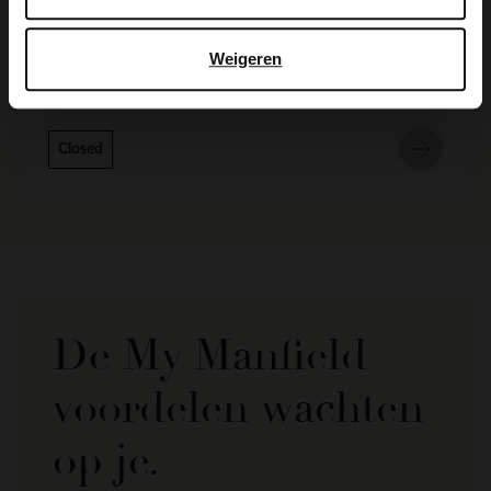
Manfield Gent
Korenmarkt 16
Weigeren
9000
Gent
BE
Closed
De My Manfield
voordelen wachten
op je.