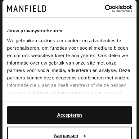
Manfield Amsterdam
Kalverstraat 21
1012 NX
Amsterdam
NL
Jouw privacyvoorkeuren
We gebruiken cookies om content en advertenties te
personaliseren, om functies voor social media te bieden
Closed
×
en om ons websiteverkeer te analyseren. Ook delen we
View this website in English?
informatie over uw gebruik van onze site met onze
partners voor social media, adverteren en analyse. Deze
It looks like your language isn't Dutch. Would
Manfield Amsterdam
partners kunnen deze gegevens combineren met andere
you like to switch to English?
informatie die u aan ze heeft verstrekt of die ze hebben
Nieuwendijk 204
verzameld op basis van uw gebruik van hun services.
1012 MX
Amsterdam
NL
Yes, switch to
No, stay in Dutch
English
Accepteren
Closed
Aanpassen