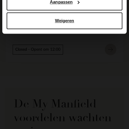
Aanpassen
Manfield Deventer
Weigeren
Lange Bisschopstraat 63
7411 KJ
Deventer
NL
Closed
- Opent om 12:00
De My Manfield
voordelen wachten