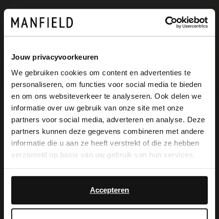
Manfield Zwolle
Diezerstraat 22
8011 RG
Zwolle
NL
Jouw privacyvoorkeuren
We gebruiken cookies om content en advertenties te
Closed
- Opent om 13:00
personaliseren, om functies voor social media te bieden
×
en om ons websiteverkeer te analyseren. Ook delen we
View this website in English?
informatie over uw gebruik van onze site met onze
Manfield Lelystad Batavia Plein
partners voor social media, adverteren en analyse. Deze
It looks like your language isn't Dutch. Would
partners kunnen deze gegevens combineren met andere
(outlet)
you like to switch to English?
informatie die u aan ze heeft verstrekt of die ze hebben
Batavia Plein 90
verzameld op basis van uw gebruik van hun services.
Yes, switch to
8242PN
Lelystad
NL
No, stay in Dutch
English
Accepteren
Closed
- Opent om 10:00