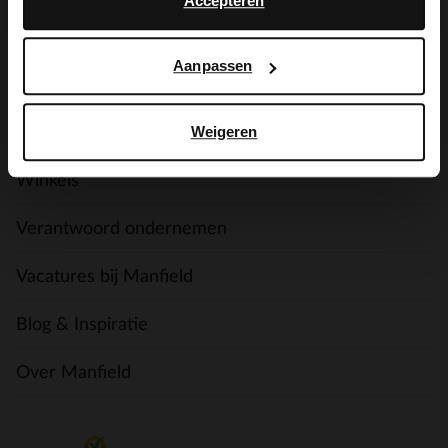
Accepteren
Betaalmogelijkheden
Ruilen & Retourneren
Aanpassen
Weigeren
Manfield
Winkels
Verantwoord ondernemen
Vacatures bij Manfield
Blog & Inspiratie
Over Manfield