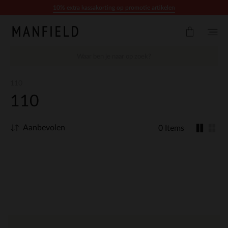
Doorgaan naar artikel
10% extra kassakorting op promotie artikelen
110
110
Aanbevolen
0 Items