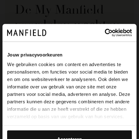
De My Manfield
voordelen wachten
op je.
Jouw privacyvoorkeuren
AANMELDEN MY MANFIELD
We gebruiken cookies om content en advertenties te
personaliseren, om functies voor social media te bieden
Meer over My Manfield
×
en om ons websiteverkeer te analyseren. Ook delen we
View this website in English?
informatie over uw gebruik van onze site met onze
partners voor social media, adverteren en analyse. Deze
It looks like your language isn't Dutch. Would
Service
partners kunnen deze gegevens combineren met andere
you like to switch to English?
informatie die u aan ze heeft verstrekt of die ze hebben
Contact
verzameld op basis van uw gebruik van hun services.
Yes, switch to
No, stay in Dutch
Verzending & levering
English