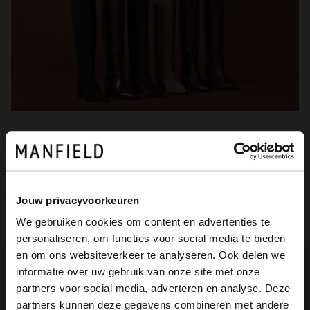
De My Manfield
voordelen wachten
Jouw privacyvoorkeuren
We gebruiken cookies om content en advertenties te
op je.
personaliseren, om functies voor social media te bieden
×
en om ons websiteverkeer te analyseren. Ook delen we
View this website in English?
informatie over uw gebruik van onze site met onze
partners voor social media, adverteren en analyse. Deze
It looks like your language isn't Dutch. Would
AANMELDEN MY MANFIELD
partners kunnen deze gegevens combineren met andere