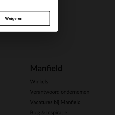
Weigeren
Manfield
Winkels
Verantwoord ondernemen
Vacatures bij Manfield
Blog & Inspiratie