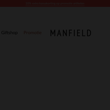
10% extra kassakorting op promotie artikelen
Giftshop
Promotie