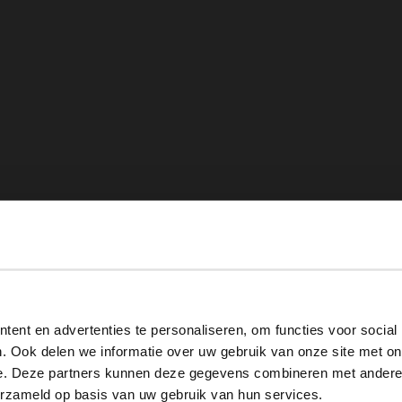
View this website in English?
ent en advertenties te personaliseren, om functies voor social
It looks like your language isn't Dutch. Would you like to
. Ook delen we informatie over uw gebruik van onze site met on
switch to English?
e. Deze partners kunnen deze gegevens combineren met andere i
erzameld op basis van uw gebruik van hun services.