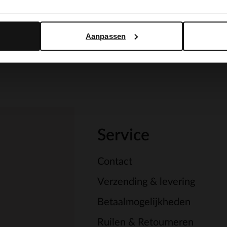
Yes, switch to English
No, stay in Dutch
Aanpassen
Service
Contact
Verzending & levering
Betaalmogelijkheden
Ruilen & Retourneren