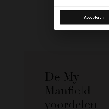
Accepteren
De My
Manfield
voordelen