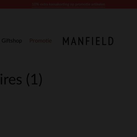
10% extra kassakorting op promotie artikelen
Giftshop
Promotie
ires
(1)