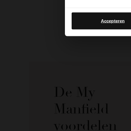
Accepteren
De My
Manfield
voordelen