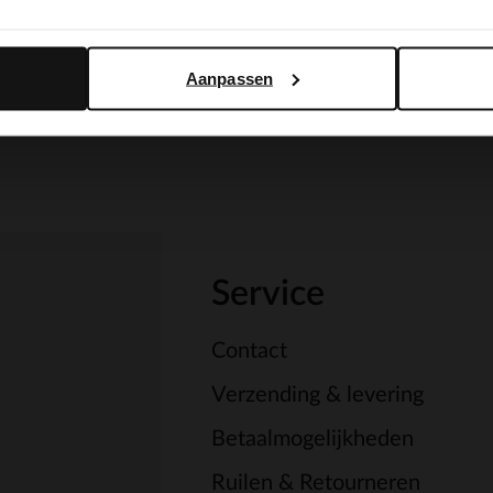
Yes, switch to English
No, stay in Dutch
Aanpassen
Service
Contact
Verzending & levering
Betaalmogelijkheden
Ruilen & Retourneren