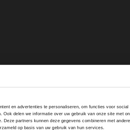
View this website in English?
ent en advertenties te personaliseren, om functies voor social
It looks like your language isn't Dutch. Would you like to
. Ook delen we informatie over uw gebruik van onze site met on
switch to English?
e. Deze partners kunnen deze gegevens combineren met andere i
erzameld op basis van uw gebruik van hun services.