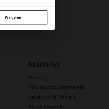
Weigeren
Manfield
Winkels
Verantwoord ondernemen
Vacatures bij Manfield
Blog & Inspiratie