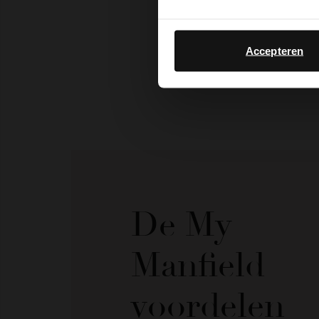
Accepteren
De My
Manfield
voordelen