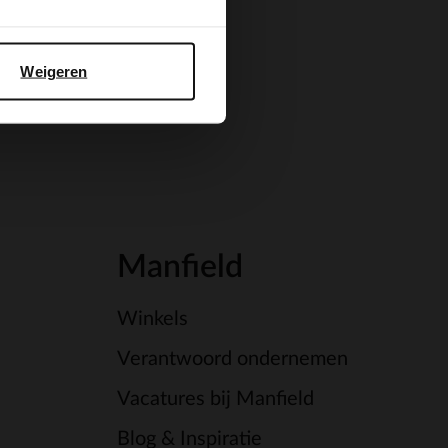
Weigeren
Manfield
Winkels
Verantwoord ondernemen
Vacatures bij Manfield
Blog & Inspiratie