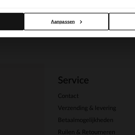
Yes, switch to English
No, stay in Dutch
Aanpassen
Service
Contact
Verzending & levering
Betaalmogelijkheden
Ruilen & Retourneren