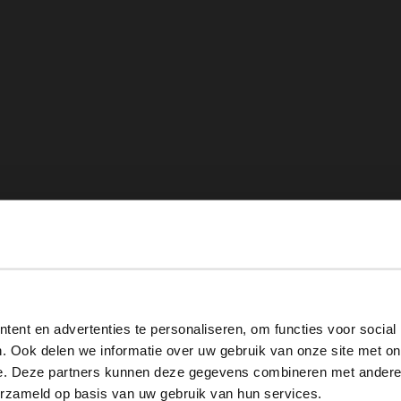
View this website in English?
ent en advertenties te personaliseren, om functies voor social
It looks like your language isn't Dutch. Would you like to
. Ook delen we informatie over uw gebruik van onze site met on
switch to English?
e. Deze partners kunnen deze gegevens combineren met andere i
erzameld op basis van uw gebruik van hun services.