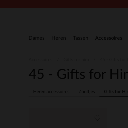
Doorgaan naar artikel
Dames
Heren
Tassen
Accessoires
Accessoires
Gifts for him
45 - Gifts for
45 - Gifts for H
Heren accessoires
Zooltjes
Gifts for H