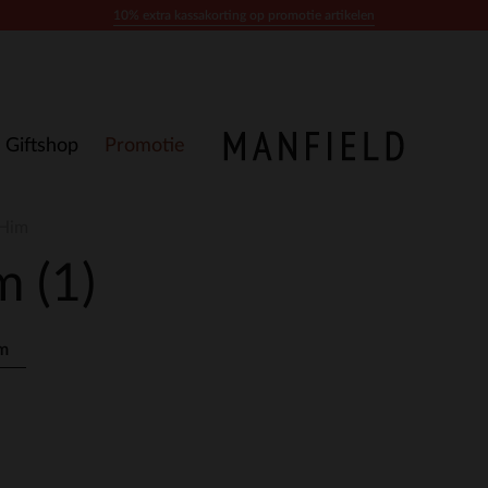
10% extra kassakorting op promotie artikelen
Giftshop
Promotie
 Him
im
(1)
im