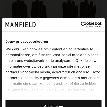
Jouw privacyvoorkeuren
We gebruiken cookies om content en advertenties te
personaliseren, om functies voor social media te bieden
Manfield
Manfield
×
en om ons websiteverkeer te analyseren. Ook delen we
View this website in English?
Donkerbruine leren handschoenen
Donkerbruine leren heren handschoenen
informatie over uw gebruik van onze site met onze
39.99
39.99
partners voor social media, adverteren en analyse. Deze
It looks like your language isn't Dutch. Would
partners kunnen deze gegevens combineren met andere
you like to switch to English?
informatie die u aan ze heeft verstrekt of die ze hebben
verzameld op basis van uw gebruik van hun services.
Yes, switch to
No, stay in Dutch
English
Accepteren