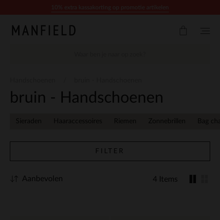
Doorgaan naar artikel
10% extra kassakorting op promotie artikelen
Handschoenen
bruin - Handschoenen
bruin - Handschoenen
Sieraden
Haaraccessoires
Riemen
Zonnebrillen
Bag ch
FILTER
Aanbevolen
4 Items