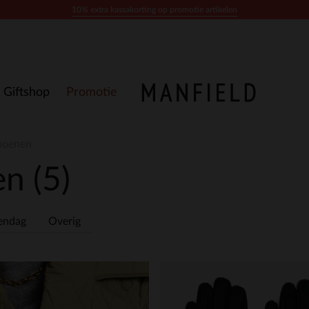
10% extra kassakorting op promotie artikelen
Giftshop
Promotie
hoenen
en
(5)
endag
Overig