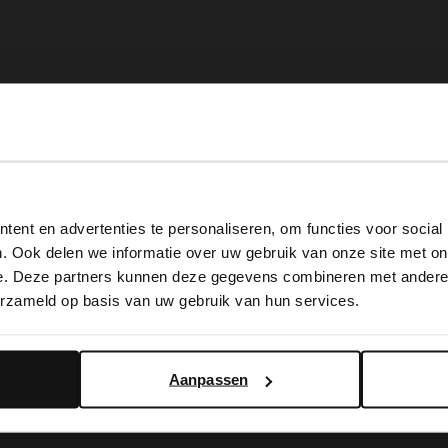
View this website in English?
ent en advertenties te personaliseren, om functies voor social
It looks like your language isn't Dutch. Would you like to
. Ook delen we informatie over uw gebruik van onze site met on
switch to English?
e. Deze partners kunnen deze gegevens combineren met andere i
erzameld op basis van uw gebruik van hun services.
Yes, switch to English
No, stay in Dutch
Aanpassen