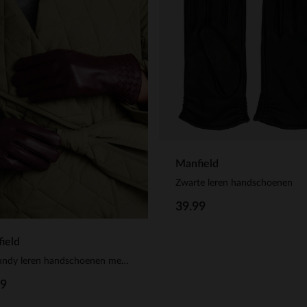
Manfield
Zwarte leren handschoenen
39.99
ield
Burgundy leren handschoenen met gevlochten details
99