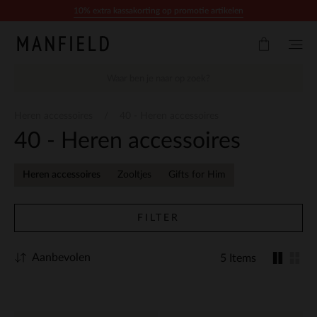
Doorgaan naar artikel
10% extra kassakorting op promotie artikelen
Heren accessoires
40 - Heren accessoires
40 - Heren accessoires
Heren accessoires
Zooltjes
Gifts for Him
FILTER
Aanbevolen
5 Items