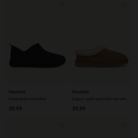
Manfield
Manfield
Donkergrijze pantoffels
Cognac suède pantoffels met imitatie wol
39.99
59.99