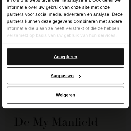
×
en om ons websiteverkeer te analyseren. Ook delen we
View this website in English?
informatie over uw gebruik van onze site met onze
partners voor social media, adverteren en analyse. Deze
It looks like your language isn't Dutch. Would
partners kunnen deze gegevens combineren met andere
you like to switch to English?
informatie die u aan ze heeft verstrekt of die ze hebben
verzameld op basis van uw gebruik van hun services.
Yes, switch to
No, stay in Dutch
English
Manfield
Accepteren
Donkergrijze pantoffels
39.99
Aanpassen
Weigeren
De My Manfield