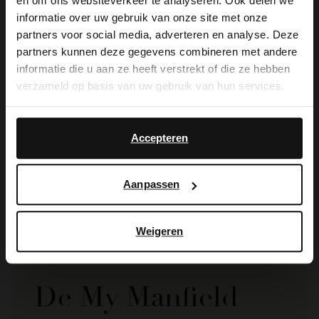
×
en om ons websiteverkeer te analyseren. Ook delen we
View this website in English?
informatie over uw gebruik van onze site met onze
partners voor social media, adverteren en analyse. Deze
It looks like your language isn't Dutch. Would
partners kunnen deze gegevens combineren met andere
you like to switch to English?
informatie die u aan ze heeft verstrekt of die ze hebben
verzameld op basis van uw gebruik van hun services.
Yes, switch to
No, stay in Dutch
English
Manfield
Accepteren
Donkergrijze pantoffels
39.99
Aanpassen
Weigeren
De My Manfield