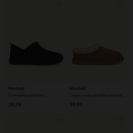
Manfield
Manfield
Donkergrijze pantoffels
Cognac suède pantoffels met imitatie wol
39.99
59.99