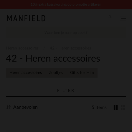
Doorgaan naar artikel
10% extra kassakorting op promotie artikelen
Heren accessoires
42 - Heren accessoires
42 - Heren accessoires
Heren accessoires
Zooltjes
Gifts for Him
FILTER
Aanbevolen
5 Items