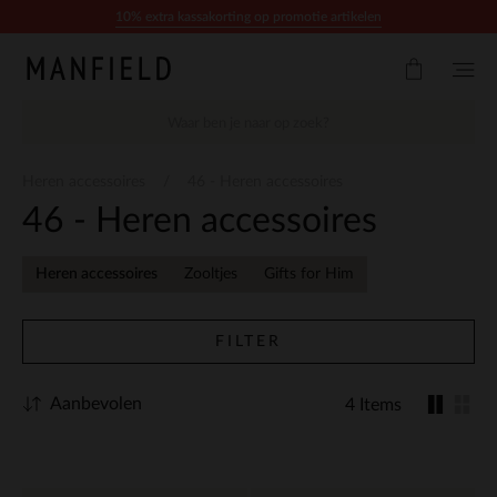
Doorgaan naar artikel
10% extra kassakorting op promotie artikelen
Heren accessoires
46 - Heren accessoires
46 - Heren accessoires
Heren accessoires
Zooltjes
Gifts for Him
FILTER
Aanbevolen
4 Items