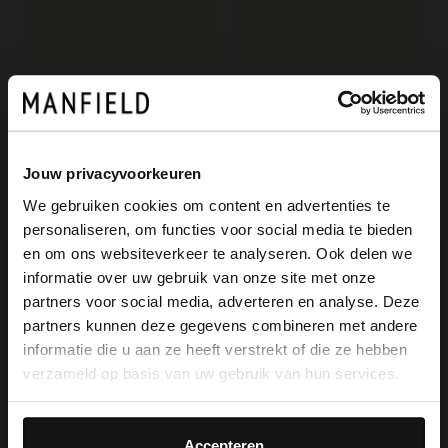
Jouw privacyvoorkeuren
We gebruiken cookies om content en advertenties te
personaliseren, om functies voor social media te bieden
Manfield
Manfield
×
en om ons websiteverkeer te analyseren. Ook delen we
View this website in English?
Blauwe pantoffels met wol
Donkerbruine suède pantoffels met imitatie wol
informatie over uw gebruik van onze site met onze
39.99
59.99
partners voor social media, adverteren en analyse. Deze
It looks like your language isn't Dutch. Would
partners kunnen deze gegevens combineren met andere
you like to switch to English?
informatie die u aan ze heeft verstrekt of die ze hebben
verzameld op basis van uw gebruik van hun services.
Yes, switch to
No, stay in Dutch
English
Accepteren