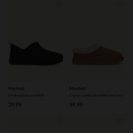
Manfield
Manfield
Donkergrijze pantoffels
Cognac suède pantoffels met imitatie wol
39.99
59.99