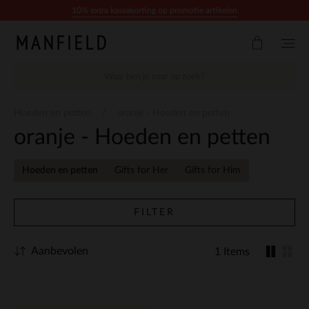
Doorgaan naar artikel
10% extra kassakorting op promotie artikelen
Hoeden en petten
oranje - Hoeden en petten
oranje - Hoeden en petten
Hoeden en petten
Gifts for Her
Gifts for Him
FILTER
Aanbevolen
1 Items