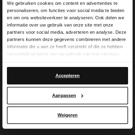
We gebruiken cookies om content en advertenties te
personaliseren, om functies voor social media te bieden
×
en om ons websiteverkeer te analyseren. Ook delen we
De My Manfield
View this website in English?
informatie over uw gebruik van onze site met onze
partners voor social media, adverteren en analyse. Deze
voordelen wachten
It looks like your language isn't Dutch. Would
partners kunnen deze gegevens combineren met andere
you like to switch to English?
informatie die u aan ze heeft verstrekt of die ze hebben
op je.
verzameld op basis van uw gebruik van hun services.
Yes, switch to
No, stay in Dutch
English
Accepteren
AANMELDEN MY MANFIELD
Meer over My Manfield
Aanpassen
Service
Weigeren
Contact