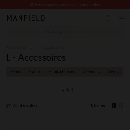
Doorgaan naar artikel
10% extra kassakorting op promotie artikelen
Accessoires
L - Accessoires
L - Accessoires
Heren accessoires
Handschoenen
Dierendag
Overig
FILTER
Aanbevolen
6 Items