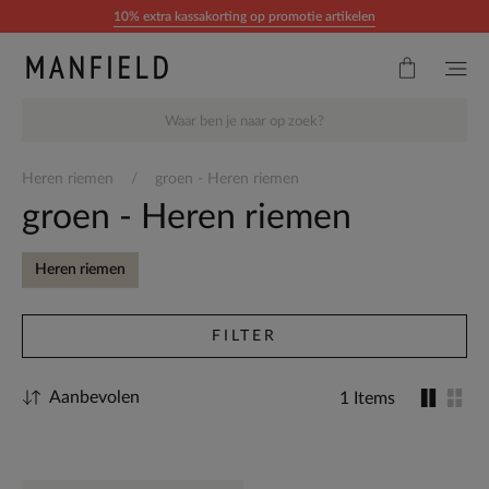
Doorgaan naar artikel
10% extra kassakorting op promotie artikelen
Heren riemen
groen - Heren riemen
groen - Heren riemen
Heren riemen
FILTER
Aanbevolen
1 Items