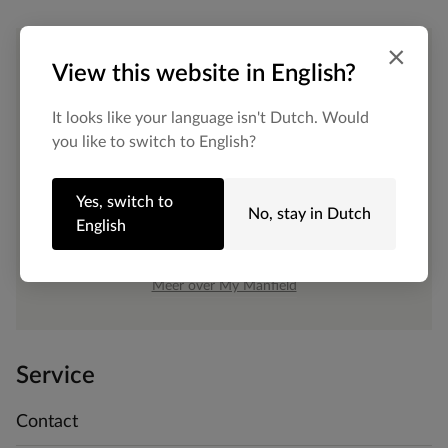
×
De My Manfield
View this website in English?
voordelen wachten
It looks like your language isn't Dutch. Would
you like to switch to English?
op je.
Yes, switch to
No, stay in Dutch
English
AANMELDEN MY MANFIELD
Meer over My Manfield
Service
Contact