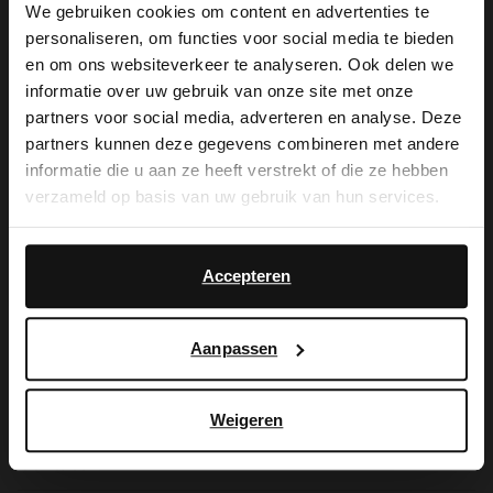
We gebruiken cookies om content en advertenties te
personaliseren, om functies voor social media te bieden
×
en om ons websiteverkeer te analyseren. Ook delen we
De My Manfield
View this website in English?
informatie over uw gebruik van onze site met onze
partners voor social media, adverteren en analyse. Deze
voordelen wachten
It looks like your language isn't Dutch. Would
partners kunnen deze gegevens combineren met andere
you like to switch to English?
informatie die u aan ze heeft verstrekt of die ze hebben
op je.
verzameld op basis van uw gebruik van hun services.
Yes, switch to
No, stay in Dutch
English
Accepteren
AANMELDEN MY MANFIELD
Meer over My Manfield
Aanpassen
Service
Weigeren
Contact