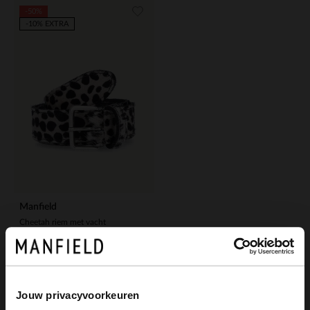
-50%
-10% EXTRA
Manfield
Cheetah riem met vacht
15.00
29.99
Jouw privacyvoorkeuren