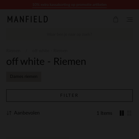
Doorgaan naar artikel
10% extra kassakorting op promotie artikelen
Riemen
off white - Riemen
off white - Riemen
Dames riemen
FILTER
Aanbevolen
1 Items