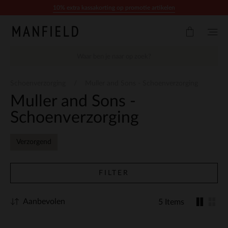
Doorgaan naar artikel
10% extra kassakorting op promotie artikelen
Schoenverzorging
Muller and Sons - Schoenverzorging
Muller and Sons -
Schoenverzorging
Verzorgend
FILTER
Aanbevolen
5 Items