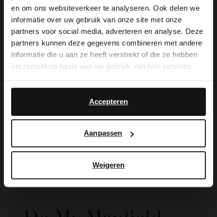
×
en om ons websiteverkeer te analyseren. Ook delen we
View this website in English?
informatie over uw gebruik van onze site met onze
partners voor social media, adverteren en analyse. Deze
It looks like your language isn't Dutch. Would
partners kunnen deze gegevens combineren met andere
you like to switch to English?
informatie die u aan ze heeft verstrekt of die ze hebben
verzameld op basis van uw gebruik van hun services.
Yes, switch to
No, stay in Dutch
English
Accepteren
Muller and Sons
Shoesustain Deep Clean
16.99
Aanpassen
Weigeren