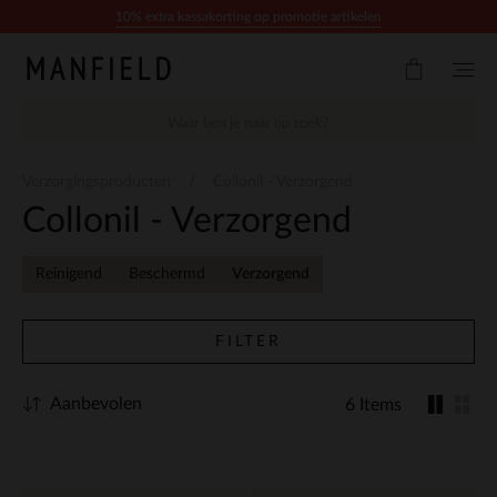
Doorgaan naar artikel
10% extra kassakorting op promotie artikelen
Verzorgingsproducten
Collonil - Verzorgend
Collonil - Verzorgend
Reinigend
Beschermd
Verzorgend
FILTER
Aanbevolen
6 Items