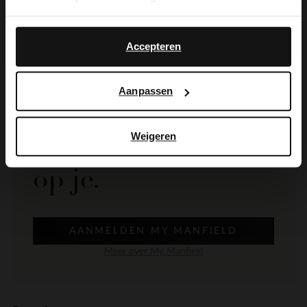
Yes, switch to
No, stay in Dutch
English
Accepteren
Aanpassen
De My Manfield
voordelen wachten
Weigeren
op je.
AANMELDEN MY MANFIELD
Meer over My Manfield