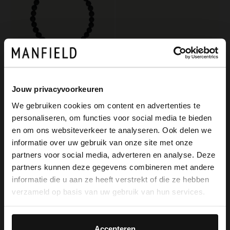
Manfield
Jouw privacyvoorkeuren
Zwarte heren kralen armband
We gebruiken cookies om content en advertenties te
19.99
personaliseren, om functies voor social media te bieden
Manfield
×
en om ons websiteverkeer te analyseren. Ook delen we
View this website in English?
Zwarte leren gevlochten heren armband
informatie over uw gebruik van onze site met onze
29.99
partners voor social media, adverteren en analyse. Deze
It looks like your language isn't Dutch. Would
partners kunnen deze gegevens combineren met andere
you like to switch to English?
informatie die u aan ze heeft verstrekt of die ze hebben
verzameld op basis van uw gebruik van hun services.
Yes, switch to
No, stay in Dutch
English
Accepteren