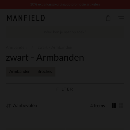
Doorgaan naar artikel
10% extra kassakorting op promotie artikelen
Armbanden
zwart - Armbanden
zwart - Armbanden
Armbanden
Broches
FILTER
Aanbevolen
4 Items