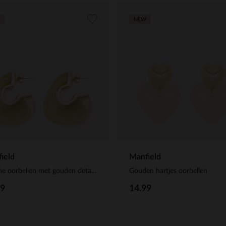
NEW
ield
Manfield
Groene oorbellen met gouden details
Gouden hartjes oorbellen
99
14.99