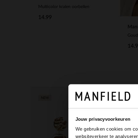
Multicolor kralen oorbellen
14.99
Manf
Goude
14.
NEW
NEW
Jouw privacyvoorkeuren
We gebruiken cookies om cont
websiteverkeer te analyseren