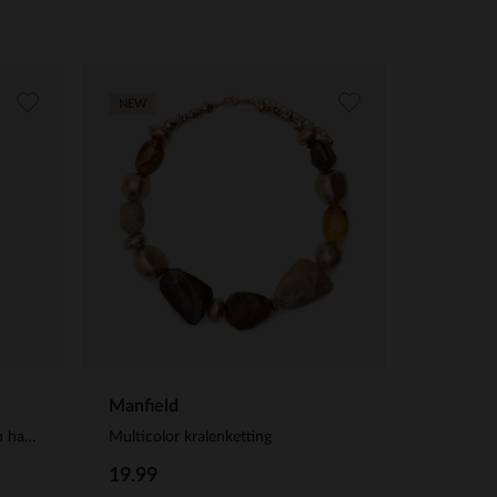
NEW
Manfield
Goudkleurige sjaaltjes sluiting in hartjesvorm
Multicolor kralenketting
19.99