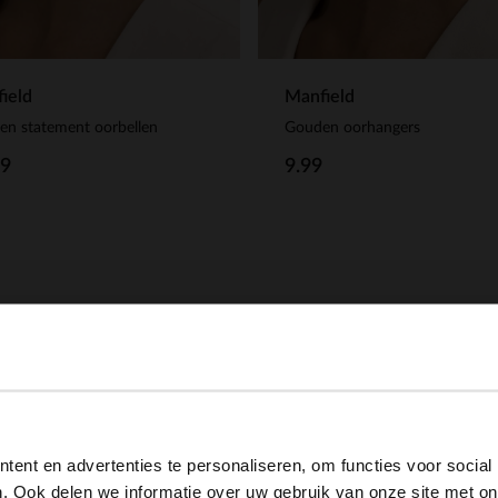
ield
Manfield
n statement oorbellen
Gouden oorhangers
99
9.99
NEW
View this website in English?
ent en advertenties te personaliseren, om functies voor social
It looks like your language isn't Dutch. Would you like to
. Ook delen we informatie over uw gebruik van onze site met on