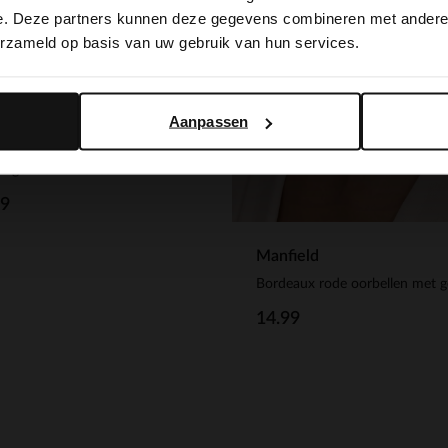
switch to English?
e. Deze partners kunnen deze gegevens combineren met andere i
erzameld op basis van uw gebruik van hun services.
Yes, switch to English
No, stay in Dutch
Aanpassen
ield
ck gouden broches
99
Manfield
14.99