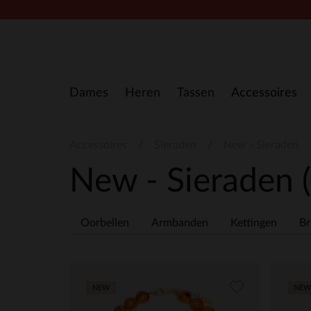
Doorgaan naar artikel
Dames
Heren
Tassen
Accessoires
Accessoires
Sieraden
New - Sieraden
New - Sieraden
Oorbellen
Armbanden
Kettingen
Br
NEW
NEW