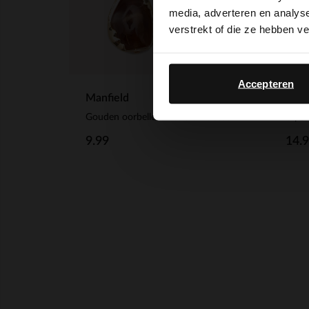
media, adverteren en analys
verstrekt of die ze hebben v
Accepteren
Manfield
Manf
Gouden oorbellen met bruine steen
3-pa
9.99
14.