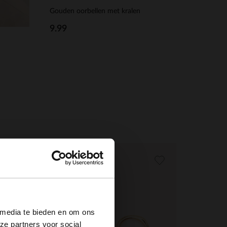
Gouden oorbellen met kralen
9.99
NEW
×
 media te bieden en om ons
ze partners voor social