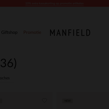
10% extra kassakorting op promotie artikelen
Giftshop
Promotie
(36)
oches
NEW