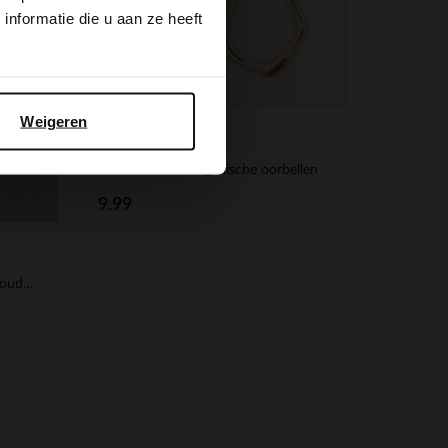
nformatie die u aan ze heeft
Weigeren
Manfield
Gouden ronde organische oorbellen
9.99
Bordeaux rode oorbellen met gouden details