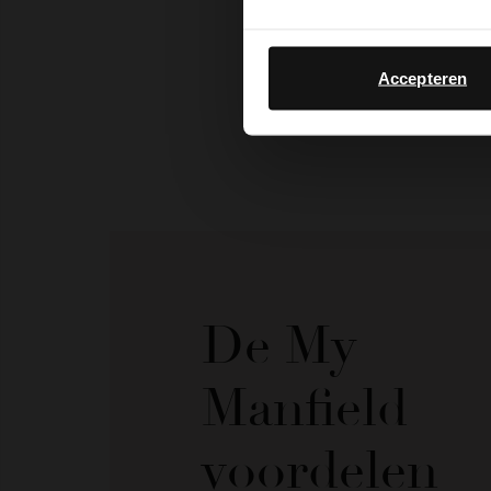
Accepteren
De My
Manfield
voordelen