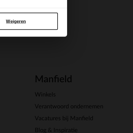
Weigeren
Manfield
Winkels
Verantwoord ondernemen
Vacatures bij Manfield
Blog & Inspiratie