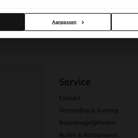
Yes, switch to English
No, stay in Dutch
Aanpassen
Service
Contact
Verzending & levering
Betaalmogelijkheden
Ruilen & Retourneren