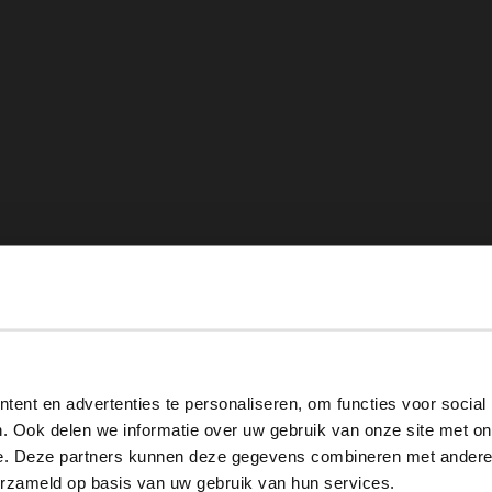
View this website in English?
ent en advertenties te personaliseren, om functies voor social
It looks like your language isn't Dutch. Would you like to
. Ook delen we informatie over uw gebruik van onze site met on
switch to English?
e. Deze partners kunnen deze gegevens combineren met andere i
erzameld op basis van uw gebruik van hun services.