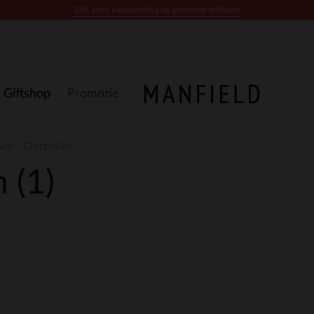
10% extra kassakorting op promotie artikelen
Giftshop
Promotie
lver - Oorbellen
en
(1)