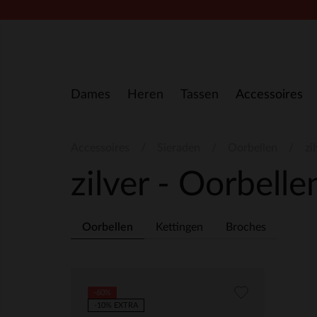
Doorgaan naar artikel
Dames
Heren
Tassen
Accessoires
Accessoires
Sieraden
Oorbellen
zi
zilver - Oorbell
Oorbellen
Kettingen
Broches
-60%
-10% EXTRA