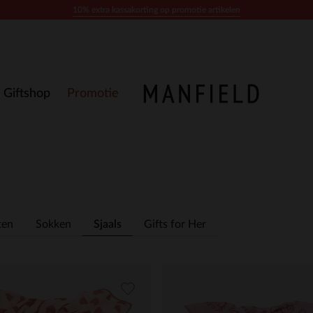
10% extra kassakorting op promotie artikelen
Giftshop
Promotie
ten
Sokken
Sjaals
Gifts for Her