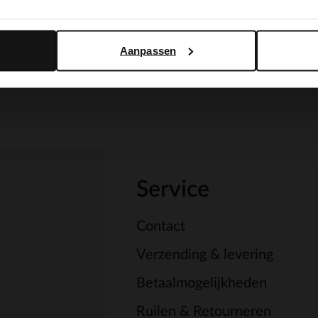
Yes, switch to English
No, stay in Dutch
Aanpassen
Service
Contact
Verzending & levering
Betaalmogelijkheden
Ruilen & Retourneren