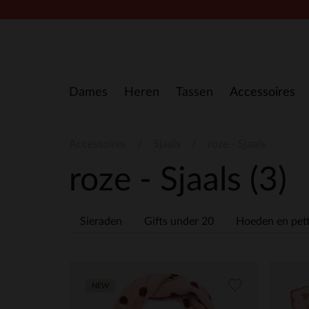
Doorgaan naar artikel
Dames
Heren
Tassen
Accessoires
Accessoires
Sjaals
roze - Sjaals
roze - Sjaals
(3)
Sieraden
Gifts under 20
Hoeden en pet
NEW