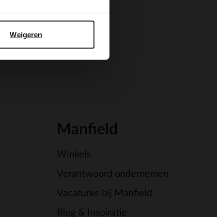
Weigeren
Manfield
Winkels
Verantwoord ondernemen
Vacatures bij Manfield
Blog & Inspiratie