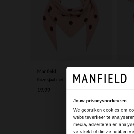
Manfield
Manf
Roze sjaal met stippen
Roze 
19.99
12.
Jouw privacyvoorkeuren
We gebruiken cookies om cont
websiteverkeer te analyseren
media, adverteren en analys
verstrekt of die ze hebben v