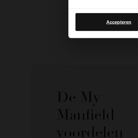
Accepteren
De My
Manfield
voordelen