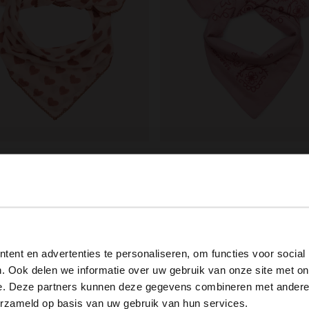
ield
Manfield
sjaaltjes met hartjes
99
12.99
View this website in English?
ent en advertenties te personaliseren, om functies voor social
It looks like your language isn't Dutch. Would you like to
. Ook delen we informatie over uw gebruik van onze site met on
switch to English?
e. Deze partners kunnen deze gegevens combineren met andere i
erzameld op basis van uw gebruik van hun services.