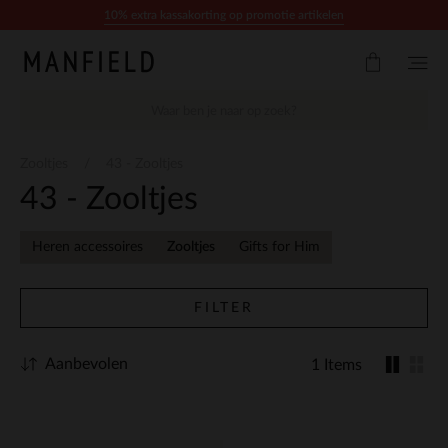
Doorgaan naar artikel
10% extra kassakorting op promotie artikelen
Zooltjes
43 - Zooltjes
43 - Zooltjes
Heren accessoires
Zooltjes
Gifts for Him
FILTER
Aanbevolen
1 Items