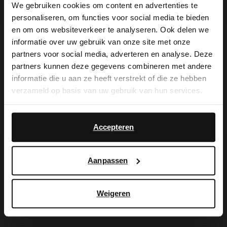
We gebruiken cookies om content en advertenties te
personaliseren, om functies voor social media te bieden
×
en om ons websiteverkeer te analyseren. Ook delen we
De My Manfield
View this website in English?
informatie over uw gebruik van onze site met onze
partners voor social media, adverteren en analyse. Deze
voordelen wachten
It looks like your language isn't Dutch. Would
partners kunnen deze gegevens combineren met andere
you like to switch to English?
informatie die u aan ze heeft verstrekt of die ze hebben
op je.
verzameld op basis van uw gebruik van hun services.
Yes, switch to
No, stay in Dutch
English
Accepteren
AANMELDEN MY MANFIELD
Meer over My Manfield
Aanpassen
Service
Weigeren
Contact