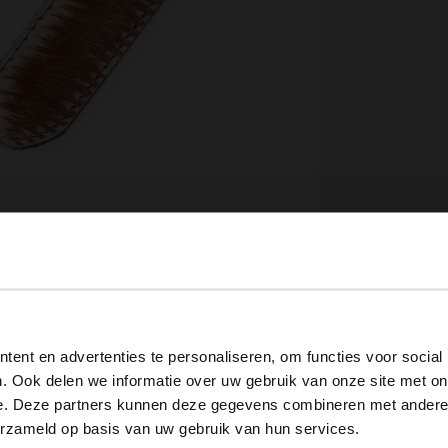
View this website in English?
ent en advertenties te personaliseren, om functies voor social
It looks like your language isn't Dutch. Would you like to
. Ook delen we informatie over uw gebruik van onze site met on
switch to English?
e. Deze partners kunnen deze gegevens combineren met andere i
Omschrijving
erzameld op basis van uw gebruik van hun services.