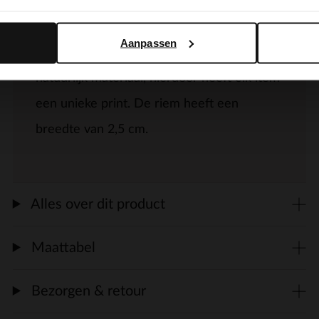
Yes, switch to English
No, stay in Dutch
Bambi print riem van Manfield met gouden
Aanpassen
gesp. LET OP - de riem is gemaakt van
natuurlijk materiaal, hierdoor heeft elk item
een unieke print. De riem heeft een
breedte van 2,5 cm.
Alles over dit product
Maattabel
Bezorgen & retour