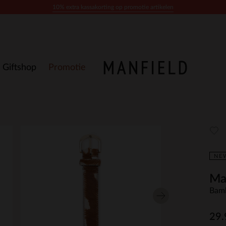
10% extra kassakorting op promotie artikelen
Giftshop
Promotie
NE
Ma
Bamb
29.