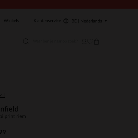
Winkels
Klantenservice
BE | Nederlands
W
nfield
i print riem
99