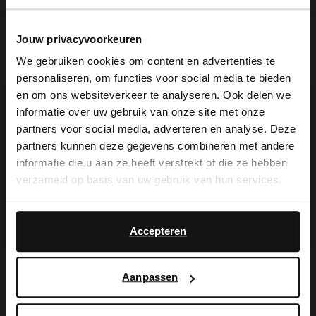
Jouw privacyvoorkeuren
Omschrijving
We gebruiken cookies om content en advertenties te
personaliseren, om functies voor social media te bieden
×
en om ons websiteverkeer te analyseren. Ook delen we
View this website in English?
informatie over uw gebruik van onze site met onze
Beige nubuck sneakers van het merk No
partners voor social media, adverteren en analyse. Deze
It looks like your language isn't Dutch. Would
stress met een zool van 3 cm en een
partners kunnen deze gegevens combineren met andere
you like to switch to English?
informatie die u aan ze heeft verstrekt of die ze hebben
memory foam voetbed. We adviseren als
verzameld op basis van uw gebruik van hun services.
verzorging en bescherming de
Yes, switch to
No, stay in Dutch
English
suède/nubuck spray in transparant.
Accepteren
Aanpassen
Alles over dit product