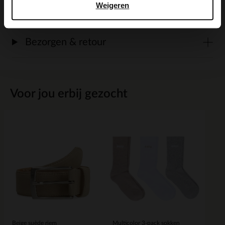
Weigeren
Maattabel
Bezorgen & retour
Voor jou erbij gezocht
Beige suède riem
Multicolor 3-pack sokken