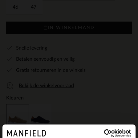
46
47
IN WINKELMAND
Snelle levering
Betalen eenvoudig en veilig
Gratis retourneren in de winkels
Bekijk de winkelvoorraad
Kleuren