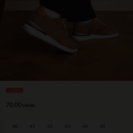
- 50%
70.00
140.00
40
41
42
43
44
45