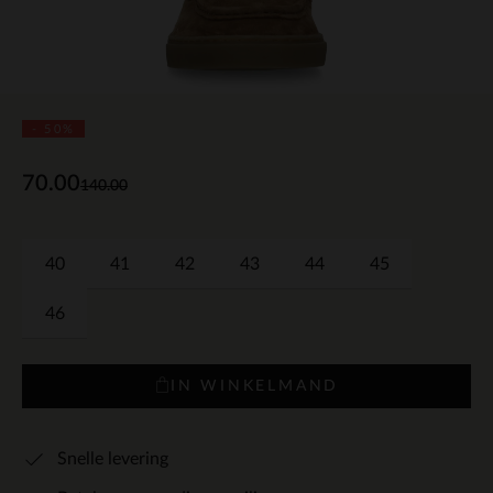
- 50%
70.00
140.00
40
41
42
43
44
45
46
IN WINKELMAND
Snelle levering