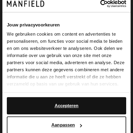
Omschrijving
Jouw privacyvoorkeuren
We gebruiken cookies om content en advertenties te
personaliseren, om functies voor social media te bieden
Beige suède sandalen met bandjes van
×
en om ons websiteverkeer te analyseren. Ook delen we
View this website in English?
het merk No Stress, met een voetbed van
informatie over uw gebruik van onze site met onze
partners voor social media, adverteren en analyse. Deze
memory foam. De sandalen hebben een
It looks like your language isn't Dutch. Would
partners kunnen deze gegevens combineren met andere
you like to switch to English?
ritssluiting en een platte zool van 2 cm.
informatie die u aan ze heeft verstrekt of die ze hebben
verzameld op basis van uw gebruik van hun services.
We adviseren als verzorging en
Yes, switch to
No, stay in Dutch
bescherming de suède/nubuck spray in
English
Accepteren
transparant.
Aanpassen