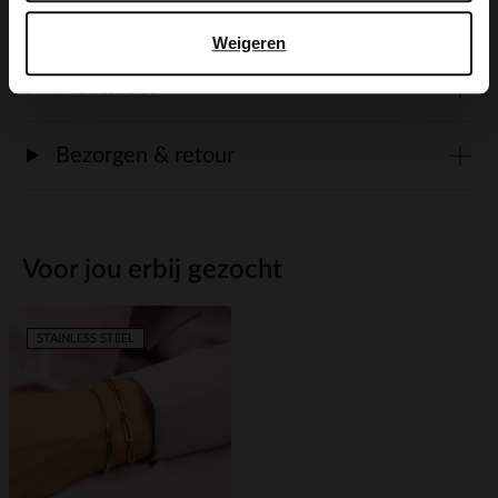
Alles over dit product
Weigeren
Maattabel
Bezorgen & retour
Voor jou erbij gezocht
STAINLESS STEEL