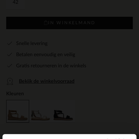
42
IN WINKELMAND
Snelle levering
Betalen eenvoudig en veilig
Gratis retourneren in de winkels
Bekijk de winkelvoorraad
Kleuren