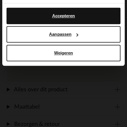
Yes, switch to
No, stay in Dutch
English
Beige suède schoudertas van Manfield.
Accepteren
De afmeting van deze tas is 25x20x6 cm
(BxHxD), voorzien van een verstelbare
Aanpassen
brede van van 130 cm. De tas kan
gesloten worden door middel van een
Weigeren
drukknoop en heeft een ritssluiting.
Alles over dit product
Maattabel
Bezorgen & retour