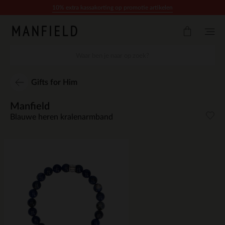
Doorgaan naar artikel
10% extra kassakorting op promotie artikelen
Gifts for Him
Manfield
Blauwe heren kralenarmband