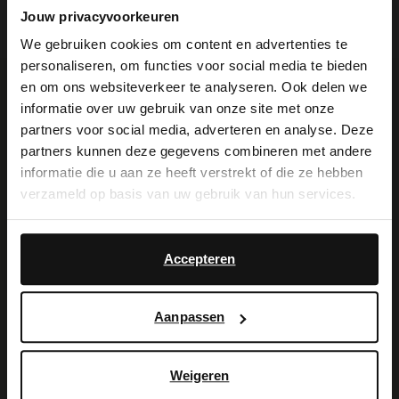
Bezorgen & retour
Jouw privacyvoorkeuren
We gebruiken cookies om content en advertenties te
personaliseren, om functies voor social media te bieden
×
en om ons websiteverkeer te analyseren. Ook delen we
View this website in English?
Voor jou erbij gezocht
informatie over uw gebruik van onze site met onze
partners voor social media, adverteren en analyse. Deze
It looks like your language isn't Dutch. Would
partners kunnen deze gegevens combineren met andere
you like to switch to English?
informatie die u aan ze heeft verstrekt of die ze hebben
verzameld op basis van uw gebruik van hun services.
Yes, switch to
No, stay in Dutch
English
Accepteren
Aanpassen
Donkerblauwe suède riem
Taupe suède laptoptas 18.5 inch
39.99
159.99
Weigeren