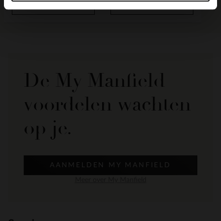
BESTEL MEE
BESTEL MEE
De My Manfield
voordelen wachten
op je.
AANMELDEN MY MANFIELD
Meer over My Manfield