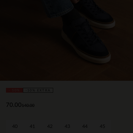
- 50%
-10% EXTRA
70.00
140.00
40
41
42
43
44
45