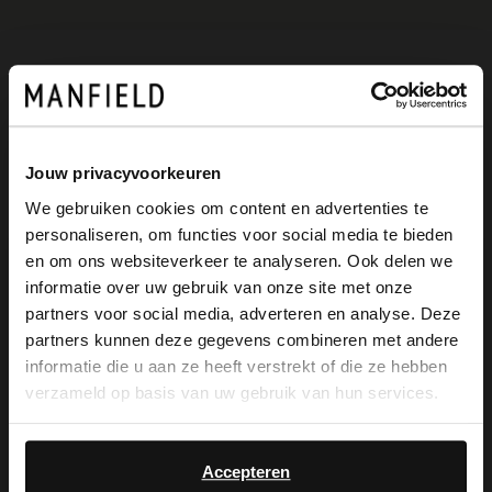
Omschrijving
Jouw privacyvoorkeuren
Blauwe nubuck sneakers van Manfield
We gebruiken cookies om content en advertenties te
met een witte zool van 3 cm en cognac
personaliseren, om functies voor social media te bieden
×
details op de schoen. We adviseren als
en om ons websiteverkeer te analyseren. Ook delen we
View this website in English?
informatie over uw gebruik van onze site met onze
verzorging en bescherming de
partners voor social media, adverteren en analyse. Deze
It looks like your language isn't Dutch. Would
suède/nubuck spray in transparant.
partners kunnen deze gegevens combineren met andere
you like to switch to English?
informatie die u aan ze heeft verstrekt of die ze hebben
verzameld op basis van uw gebruik van hun services.
Yes, switch to
No, stay in Dutch
English
Alles over dit product
Accepteren