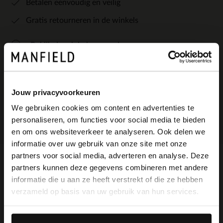
Betalen eenvoudig en veilig
Gratis retourneren in de winkels
Bekijk de winkelvoorraad
Kleuren
Jouw privacyvoorkeuren
We gebruiken cookies om content en advertenties te
personaliseren, om functies voor social media te bieden
×
en om ons websiteverkeer te analyseren. Ook delen we
View this website in English?
informatie over uw gebruik van onze site met onze
partners voor social media, adverteren en analyse. Deze
It looks like your language isn't Dutch. Would
partners kunnen deze gegevens combineren met andere
Omschrijving
you like to switch to English?
informatie die u aan ze heeft verstrekt of die ze hebben
verzameld op basis van uw gebruik van hun services.
Yes, switch to
No, stay in Dutch
Bronskleurige leren veterlaarsjes van het
English