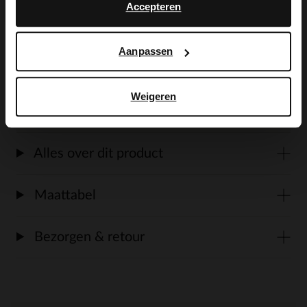
Accepteren
merk No Stress. De laarsjes hebben een
ritssluiting en een platte hak van 2 cm.
Aanpassen
We adviseren als verzorging en
bescherming de Collonil Carbon Pro.
Weigeren
Alles over dit product
Maattabel
Bezorgen & retour