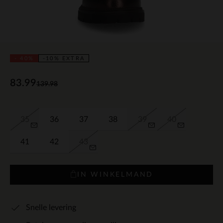
- 40%
-10% EXTRA
83.99
139.98
35
36
37
38
39
40
41
42
43
IN WINKELMAND
Snelle levering