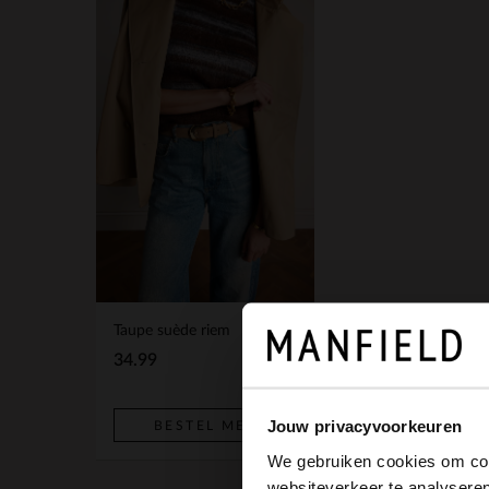
Taupe suède riem
34.99
Jouw privacyvoorkeuren
BESTEL MEE
We gebruiken cookies om cont
websiteverkeer te analyseren