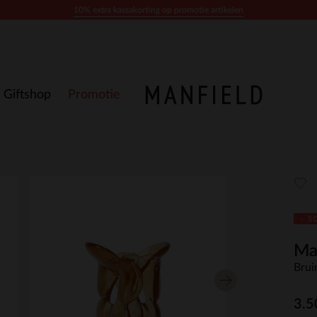
10% extra kassakorting op promotie artikelen
Giftshop
Promotie
- 5
Ma
Brui
3.5