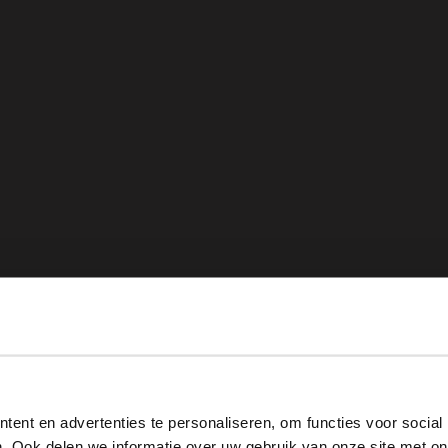
View this website in English?
ent en advertenties te personaliseren, om functies voor social
It looks like your language isn't Dutch. Would you like to
. Ook delen we informatie over uw gebruik van onze site met on