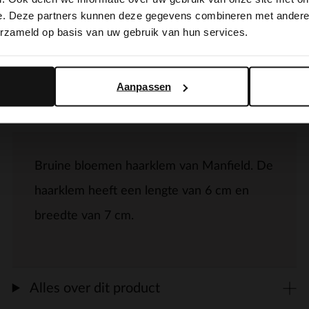
switch to English?
e. Deze partners kunnen deze gegevens combineren met andere i
erzameld op basis van uw gebruik van hun services.
Yes, switch to English
No, stay in Dutch
Aanpassen
Omschrijving
Bruine bloemen haarklem van Manfield. De
haarklem heeft een lengte van 6 cm en
breedte van 7 cm.
Alles over dit product