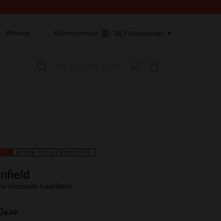
Winkels
Klantenservice
BE | Nederlands
0%
BIJNA UITVERKOCHT!
nfield
ne bloemen haarklem
0
6.99