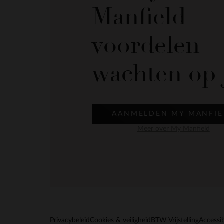
Manfield
voordelen
wachten op 
AANMELDEN MY MANFIE
Meer over My Manfield
Privacybeleid
Cookies & veiligheid
BTW Vrijstelling
Accessib