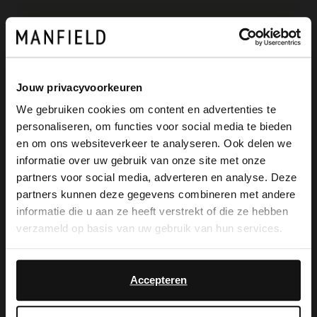
Bruine leren loafers van Manfield met
een platte hak van 3 cm. De loafers
Jouw privacyvoorkeuren
hebben een detail over de voorvoet heen
We gebruiken cookies om content en advertenties te
lopen en aan de zijkanten. We adviseren
personaliseren, om functies voor social media te bieden
×
als verzorging en bescherming de Collonil
en om ons websiteverkeer te analyseren. Ook delen we
View this website in English?
informatie over uw gebruik van onze site met onze
Carbon Pro.
partners voor social media, adverteren en analyse. Deze
It looks like your language isn't Dutch. Would
partners kunnen deze gegevens combineren met andere
you like to switch to English?
informatie die u aan ze heeft verstrekt of die ze hebben
verzameld op basis van uw gebruik van hun services.
Alles over dit product
Yes, switch to
No, stay in Dutch
English
Accepteren
Maattabel