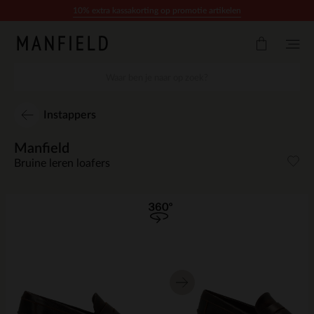
Doorgaan naar artikel
10% extra kassakorting op promotie artikelen
Instappers
Manfield
Bruine leren loafers