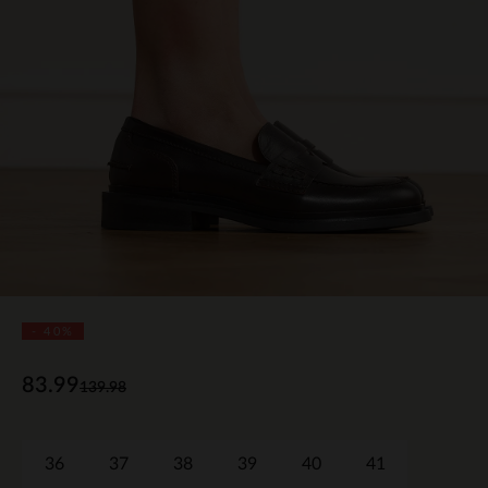
- 40%
83.99
139.98
36
37
38
39
40
41