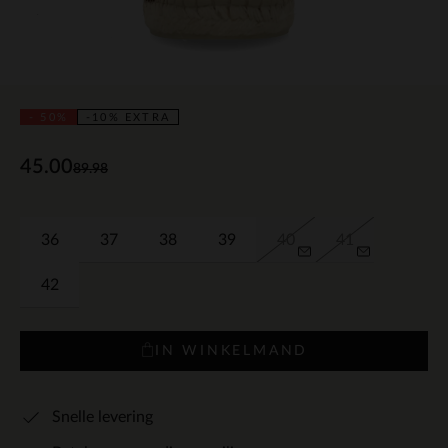
- 50%
-10% EXTRA
45.00
89.98
36
37
38
39
40
41
42
IN WINKELMAND
Snelle levering