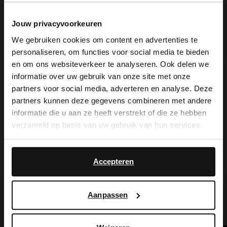
met touw gevlochten zool van 2 cm. We
adviseren als verzorging en bescherming
Jouw privacyvoorkeuren
We gebruiken cookies om content en advertenties te
de Suède/Nubuck spray in transparant.
personaliseren, om functies voor social media te bieden
×
en om ons websiteverkeer te analyseren. Ook delen we
View this website in English?
informatie over uw gebruik van onze site met onze
partners voor social media, adverteren en analyse. Deze
It looks like your language isn't Dutch. Would
Alles over dit product
partners kunnen deze gegevens combineren met andere
you like to switch to English?
informatie die u aan ze heeft verstrekt of die ze hebben
verzameld op basis van uw gebruik van hun services.
Maattabel
Yes, switch to
No, stay in Dutch
English
Bezorgen & retour
Accepteren
Aanpassen
Voor jou erbij gezocht