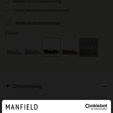
Betalen eenvoudig en veilig
Gratis retourneren in de winkels
Bekijk de winkelvoorraad
Kleuren
+12
Omschrijving
Bruine suède espadrilles van Manfield