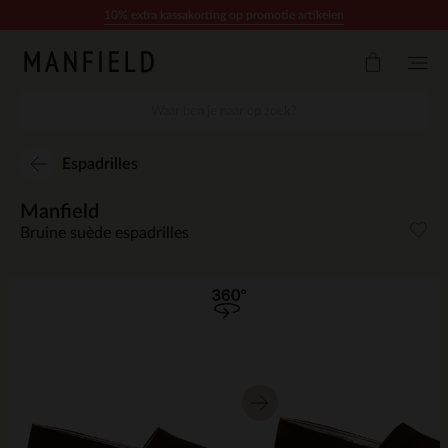
Doorgaan naar artikel
10% extra kassakorting op promotie artikelen
Espadrilles
Manfield
Bruine suède espadrilles