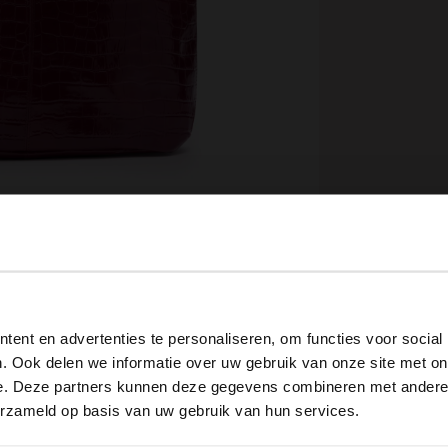
View this website in English?
ent en advertenties te personaliseren, om functies voor social
It looks like your language isn't Dutch. Would you like to
. Ook delen we informatie over uw gebruik van onze site met on
switch to English?
e. Deze partners kunnen deze gegevens combineren met andere i
Omschrijving
erzameld op basis van uw gebruik van hun services.
Yes, switch to English
No, stay in Dutch