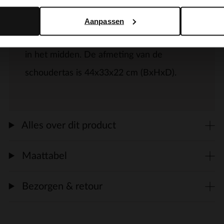
Burgundy leren croco schoudertas van
Aanpassen
Manfield. De tas heeft een rode ritssluiting
in het midden. De afmeting van de
schoudertas is 44x33x22 cm (BxHxD).
Alles over dit product
Maattabel
Bezorgen & retour