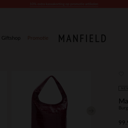
10% extra kassakorting op promotie artikelen
Giftshop
Promotie
NE
Ma
Burg
99.