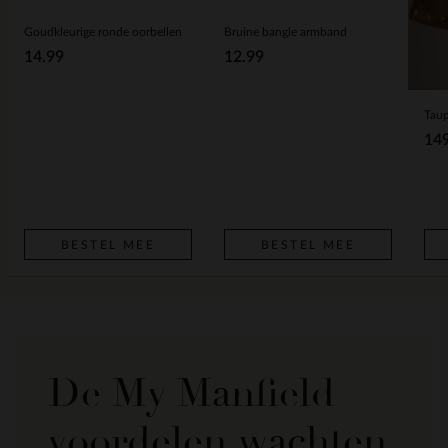
Goudkleurige ronde oorbellen
Bruine bangle armband
14.99
12.99
14
BESTEL MEE
BESTEL MEE
De My Manfield
voordelen wachten