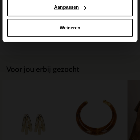
Aanpassen
Maattabel
Weigeren
Bezorgen & retour
Voor jou erbij gezocht