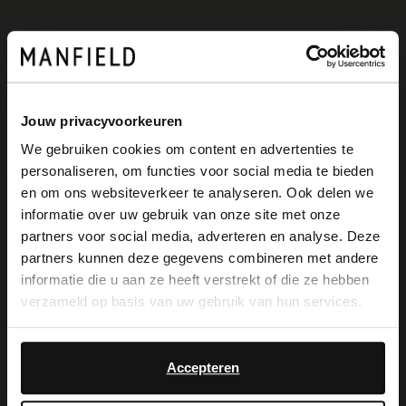
Omschrijving
Jouw privacyvoorkeuren
Burgundy leren sneakers met suède
We gebruiken cookies om content en advertenties te
personaliseren, om functies voor social media te bieden
details van No stress. De sneakers
×
en om ons websiteverkeer te analyseren. Ook delen we
View this website in English?
hebben een bruine zool van 3 cm en een
informatie over uw gebruik van onze site met onze
partners voor social media, adverteren en analyse. Deze
goudkleurig detail op de hak. We
It looks like your language isn't Dutch. Would
partners kunnen deze gegevens combineren met andere
you like to switch to English?
adviseren als bescherming en verzorging
informatie die u aan ze heeft verstrekt of die ze hebben
verzameld op basis van uw gebruik van hun services.
de Collonil Carbon pro.
Yes, switch to
No, stay in Dutch
English
Accepteren
Alles over dit product