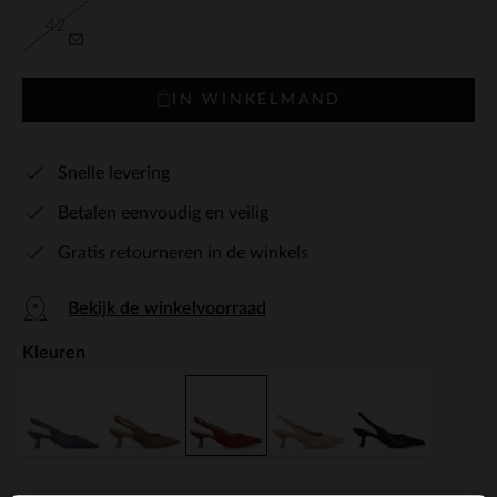
42
IN WINKELMAND
Snelle levering
Betalen eenvoudig en veilig
Gratis retourneren in de winkels
Bekijk de winkelvoorraad
Kleuren