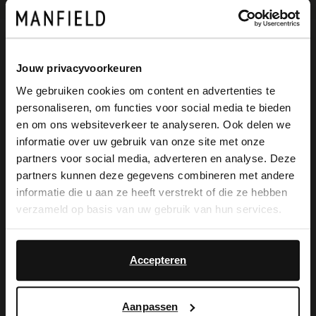
Omschrijving
Jouw privacyvoorkeuren
We gebruiken cookies om content en advertenties te
personaliseren, om functies voor social media te bieden
Burgundy suède slingbacks van Manfield
×
en om ons websiteverkeer te analyseren. Ook delen we
View this website in English?
met een elastieken sluiting, puntige neus
informatie over uw gebruik van onze site met onze
partners voor social media, adverteren en analyse. Deze
en een trechterhak van 6 cm. We
It looks like your language isn't Dutch. Would
partners kunnen deze gegevens combineren met andere
you like to switch to English?
adviseren als verzorging en bescherming
informatie die u aan ze heeft verstrekt of die ze hebben
verzameld op basis van uw gebruik van hun services.
de suède/nubuck spray in transparant.
Yes, switch to
No, stay in Dutch
English
Accepteren
Alles over dit product
Aanpassen