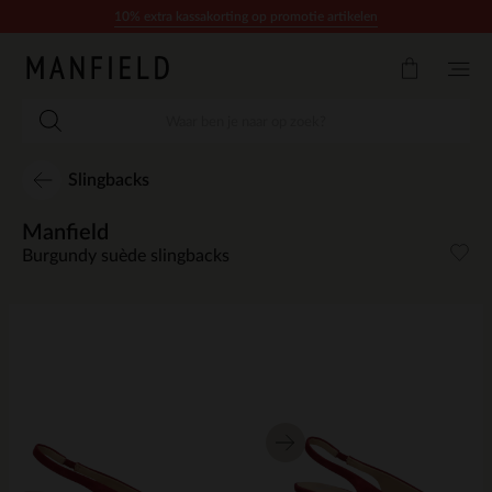
Doorgaan naar artikel
10% extra kassakorting op promotie artikelen
Slingbacks
Manfield
Burgundy suède slingbacks