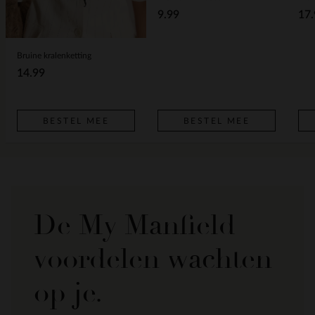
9.99
17.
Bruine kralenketting
14.99
BESTEL MEE
BESTEL MEE
De My Manfield
voordelen wachten
op je.