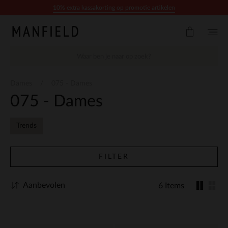
Doorgaan naar artikel
10% extra kassakorting op promotie artikelen
Dames
075 - Dames
075 - Dames
Trends
FILTER
Aanbevolen
6 Items