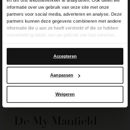
×
en om ons websiteverkeer te analyseren. Ook delen we
View this website in English?
informatie over uw gebruik van onze site met onze
partners voor social media, adverteren en analyse. Deze
It looks like your language isn't Dutch. Would
partners kunnen deze gegevens combineren met andere
you like to switch to English?
informatie die u aan ze heeft verstrekt of die ze hebben
verzameld op basis van uw gebruik van hun services.
Yes, switch to
No, stay in Dutch
English
Manfield
Manfield
Accepteren
Taupe suède riem met gouden chain
Leopard riem met vacht
34.99
29.99
Aanpassen
Weigeren
De My Manfield