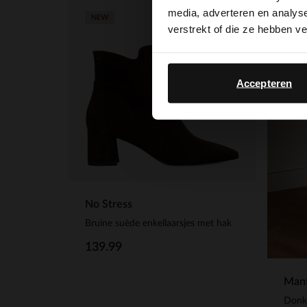
media, adverteren en analys
NEW
verstrekt of die ze hebben v
Accepteren
No Stress
Bruine suède enkellaarsjes met hak
139.99
Manf