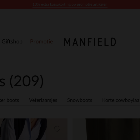
10% extra kassakorting op promotie artikelen
Giftshop
Promotie
es
(209)
ker boots
Veterlaarsjes
Snowboots
Korte cowboylaar