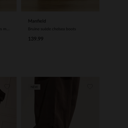
Manfield
Donkerbruine leren enkellaarsjes met hak
Bruine suède chelsea boots
139.99
NEW