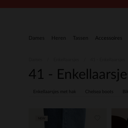
Doorgaan naar artikel
Dames
Heren
Tassen
Accessoires
Dames
Enkellaarsjes
41 - Enkellaarsjes
41 - Enkellaarsj
Enkellaarsjes met hak
Chelsea boots
Bi
NEW