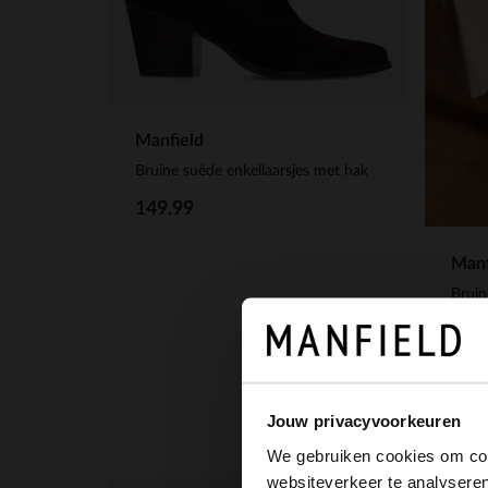
Manfield
Bruine suède enkellaarsjes met hak
149.99
Manf
Bruin
139
Jouw privacyvoorkeuren
We gebruiken cookies om cont
websiteverkeer te analyseren