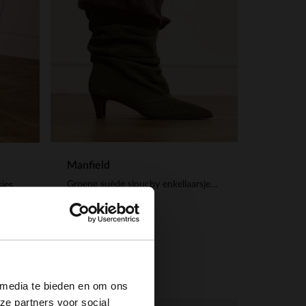
Manfield
Groene suède slouchy enkellaarsjes met hak
Bruine suède slouchy enkellaarsjes met hak
169.99
×
 media te bieden en om ons
ze partners voor social