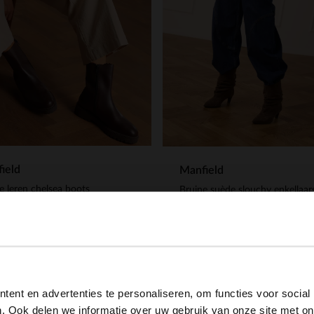
ield
Manfield
e leren chelsea boots
.99
169.99
View this website in English?
ent en advertenties te personaliseren, om functies voor social
It looks like your language isn't Dutch. Would you like to
. Ook delen we informatie over uw gebruik van onze site met on