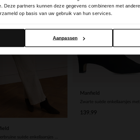
switch to English?
e. Deze partners kunnen deze gegevens combineren met andere i
erzameld op basis van uw gebruik van hun services.
Yes, switch to English
No, stay in Dutch
Aanpassen
Manfield
Zwarte suède enkellaarsjes met
139.99
ield
Donkerbruine suède enkellaarsjes met hak