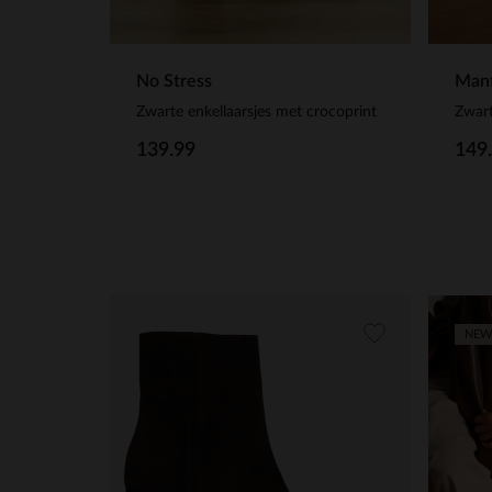
No Stress
Manf
Zwarte enkellaarsjes met crocoprint
Zwart
139.99
149
NEW