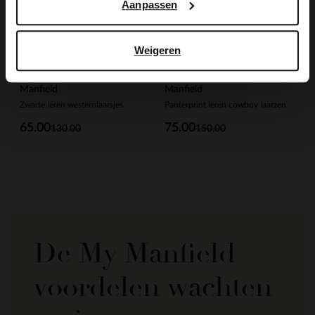
Aanpassen
Weigeren
Manfield
Manfield
Zwarte leren westernlaarsjes
Panterprint leren cowboy laarzen
65.00
75.00
130.00
150.00
De My Manfield
voordelen wachten