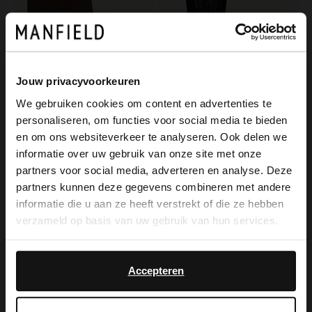
Jouw privacyvoorkeuren
We gebruiken cookies om content en advertenties te
personaliseren, om functies voor social media te bieden
Manfield
Manfield
×
en om ons websiteverkeer te analyseren. Ook delen we
View this website in English?
Taupe suède cowboy laarzen met flap
Zwarte leren cowboylaarzen
informatie over uw gebruik van onze site met onze
119.99
80.00
149.99
160.00
partners voor social media, adverteren en analyse. Deze
It looks like your language isn't Dutch. Would
partners kunnen deze gegevens combineren met andere
you like to switch to English?
informatie die u aan ze heeft verstrekt of die ze hebben
-50%
-50%
-10% EXTRA
-10% EXTRA
verzameld op basis van uw gebruik van hun services.
Yes, switch to
No, stay in Dutch
English
Accepteren