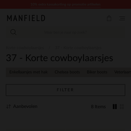
Doorgaan naar artikel
10% extra kassakorting op promotie artikelen
Korte cowboylaarsjes
37 - Korte cowboylaarsjes
37 - Korte cowboylaarsjes
Enkellaarsjes met hak
Chelsea boots
Biker boots
Veterlaar
FILTER
Aanbevolen
8 Items