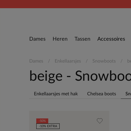
Doorgaan naar artikel
Dames
Heren
Tassen
Accessoires
Dames
Enkellaarsjes
Snowboots
b
beige - Snowbo
Enkellaarsjes met hak
Chelsea boots
Sn
-50%
-10% EXTRA