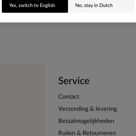
Yes, switch to English
No, stay in Dutch
Service
Contact
Verzending & levering
Betaalmogelijkheden
Ruilen & Retourneren