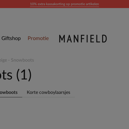
10% extra kassakorting op promotie artikelen
Giftshop
Promotie
eige - Snowboots
ots
(1)
owboots
Korte cowboylaarsjes