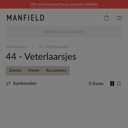
Doorgaan naar artikel
10% extra kassakorting op promotie artikelen
Veterlaarsjes
44 - Veterlaarsjes
44 - Veterlaarsjes
Dames
Heren
Accessoires
Aanbevolen
0 Items