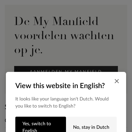
De My Manfield
voordelen wachten
op je.
AANMELDEN MY MANFIELD
×
Meer over My Manfield
View this website in English?
It looks like your language isn't Dutch. Would
you like to switch to English?
Service
Contact
Yes, switch to
No, stay in Dutch
English