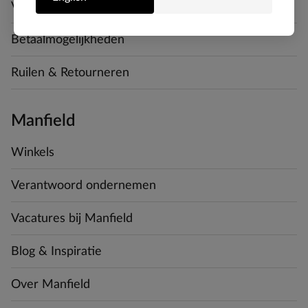
Verzending & levering
Betaalmogelijkheden
Ruilen & Retourneren
Manfield
Winkels
Verantwoord ondernemen
Vacatures bij Manfield
Blog & Inspiratie
Over Manfield