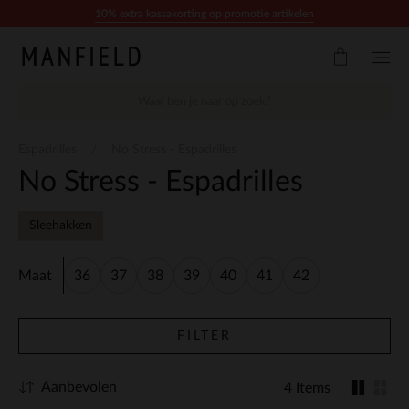
Doorgaan naar artikel
10% extra kassakorting op promotie artikelen
Espadrilles
No Stress - Espadrilles
No Stress - Espadrilles
Sleehakken
Maat
36
37
38
39
40
41
42
FILTER
Aanbevolen
4 Items