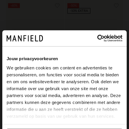
-60%
-50%
-10% EXTRA
Jouw privacyvoorkeuren
We gebruiken cookies om content en advertenties te
personaliseren, om functies voor social media te bieden
×
en om ons websiteverkeer te analyseren. Ook delen we
View this website in English?
No Stress
No Stress
informatie over uw gebruik van onze site met onze
Blauwe suède croco sleehakken
Gouden leren sleehakken
partners voor social media, adverteren en analyse. Deze
It looks like your language isn't Dutch. Would
partners kunnen deze gegevens combineren met andere
48.00
50.00
120.00
99.98
you like to switch to English?
informatie die u aan ze heeft verstrekt of die ze hebben
verzameld op basis van uw gebruik van hun services.
Yes, switch to
No, stay in Dutch