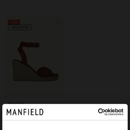
-60%
-10% EXTRA
Manfield
Cognac leren sleehakken
40.00
100.00