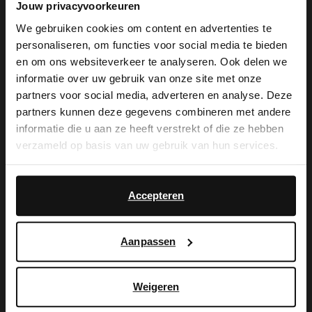
Jouw privacyvoorkeuren
We gebruiken cookies om content en advertenties te
personaliseren, om functies voor social media te bieden
×
en om ons websiteverkeer te analyseren. Ook delen we
View this website in English?
informatie over uw gebruik van onze site met onze
De My Manfield
partners voor social media, adverteren en analyse. Deze
It looks like your language isn't Dutch. Would
partners kunnen deze gegevens combineren met andere
you like to switch to English?
voordelen wachten
informatie die u aan ze heeft verstrekt of die ze hebben
verzameld op basis van uw gebruik van hun services.
op je.
Yes, switch to
No, stay in Dutch
English
Accepteren
AANMELDEN MY MANFIELD
Aanpassen
Meer over My Manfield
Weigeren
Service