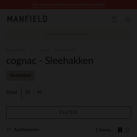
Doorgaan naar artikel
10% extra kassakorting op promotie artikelen
Espadrilles
cognac - Sleehakken
cognac - Sleehakken
Sleehakken
Maat
39
41
FILTER
Aanbevolen
1 Items