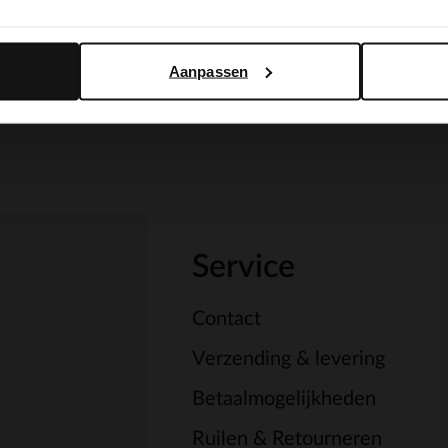
Yes, switch to English
No, stay in Dutch
Aanpassen
Service
Contact
Verzending & levering
Betaalmogelijkheden
Ruilen & Retourneren