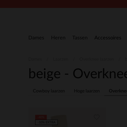
Doorgaan naar artikel
Dames
Heren
Tassen
Accessoires
Dames
Laarzen
Overknee laarzen
beige - Overkne
Cowboy laarzen
Hoge laarzen
Overknee
-40%
-10% EXTRA