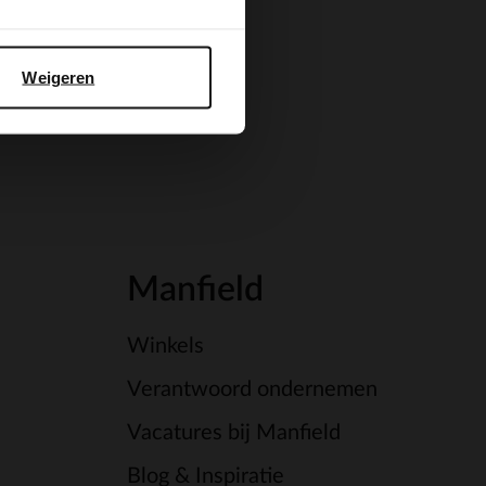
Weigeren
Manfield
Winkels
Verantwoord ondernemen
Vacatures bij Manfield
Blog & Inspiratie