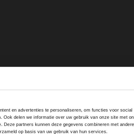
View this website in English?
ent en advertenties te personaliseren, om functies voor social
It looks like your language isn't Dutch. Would you like to
. Ook delen we informatie over uw gebruik van onze site met on
switch to English?
e. Deze partners kunnen deze gegevens combineren met andere i
erzameld op basis van uw gebruik van hun services.