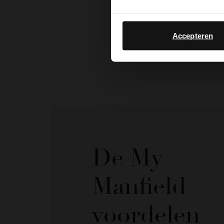
Accepteren
De My
Manfield
voordelen