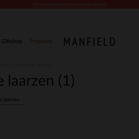
10% extra kassakorting op promotie artikelen
Giftshop
Promotie
beige - Overknee laarzen
e laarzen
(1)
 laarzen