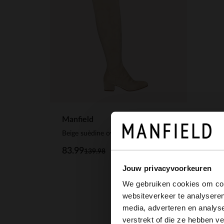
Manfield
Beige suèdine overknee laarzen
83.99
139.98
Jouw privacyvoorkeuren
We gebruiken cookies om cont
websiteverkeer te analyseren
media, adverteren en analys
verstrekt of die ze hebben v