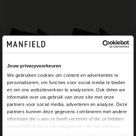
Jouw privacyvoorkeuren
Manfield
Manfield
We gebruiken cookies om content en advertenties te
Zwarte leren loafers
Bruine leren loafers
personaliseren, om functies voor social media te bieden
119.99
119.99
×
en om ons websiteverkeer te analyseren. Ook delen we
View this website in English?
informatie over uw gebruik van onze site met onze
NEW
partners voor social media, adverteren en analyse. Deze
It looks like your language isn't Dutch. Would
partners kunnen deze gegevens combineren met andere
you like to switch to English?
informatie die u aan ze heeft verstrekt of die ze hebben
verzameld op basis van uw gebruik van hun services.
Yes, switch to