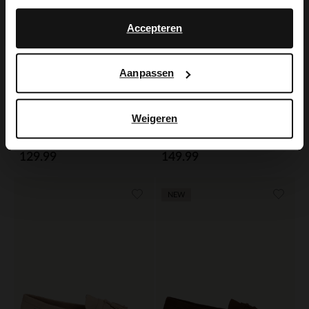
No, stay in Dutch
English
Accepteren
Aanpassen
Weigeren
Manfield
Manfield
Donkerbruine leren loafers met gouden chain
Donkerbruine leren loafers
129.99
149.99
NEW