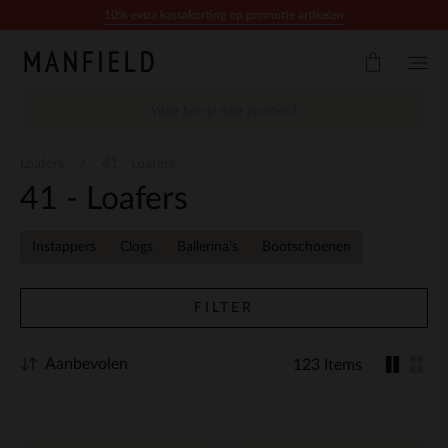
Doorgaan naar artikel
10% extra kassakorting op promotie artikelen
Loafers
41 - Loafers
41 - Loafers
Instappers
Clogs
Ballerina's
Bootschoenen
FILTER
Aanbevolen
123 Items